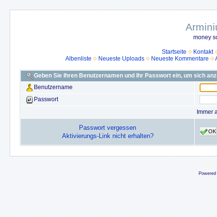
Armini
money so
Startseite
Kontakt
Albenliste
Neueste Uploads
Neueste Kommentare
Geben Sie Ihren Benutzernamen und Ihr Passwort ein, um sich an
Benutzername
Passwort
Immer 
Passwort vergessen
OK
Aktivierungs-Link nicht erhalten?
Powered