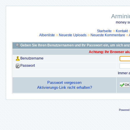
Armini
money so
Startseite
Kontakt
Albenliste
Neueste Uploads
Neueste Kommentare
Geben Sie Ihren Benutzernamen und Ihr Passwort ein, um sich an
Achtung: Ihr Browser akz
Benutzername
Passwort
Immer 
Passwort vergessen
OK
Aktivierungs-Link nicht erhalten?
Powered