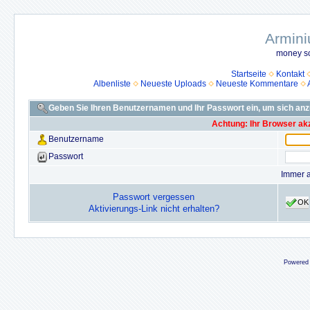
Armini
money so
Startseite
Kontakt
Albenliste
Neueste Uploads
Neueste Kommentare
Geben Sie Ihren Benutzernamen und Ihr Passwort ein, um sich an
Achtung: Ihr Browser akz
Benutzername
Passwort
Immer 
Passwort vergessen
OK
Aktivierungs-Link nicht erhalten?
Powered