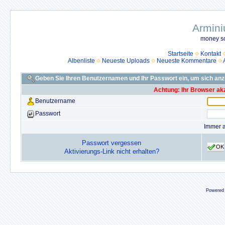
Armini
money so
Startseite
Kontakt
Albenliste
Neueste Uploads
Neueste Kommentare
Geben Sie Ihren Benutzernamen und Ihr Passwort ein, um sich an
Achtung: Ihr Browser akz
Benutzername
Passwort
Immer 
Passwort vergessen
OK
Aktivierungs-Link nicht erhalten?
Powered