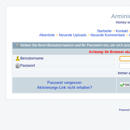
Armini
money so
Startseite
Kontakt
Albenliste
Neueste Uploads
Neueste Kommentare
Geben Sie Ihren Benutzernamen und Ihr Passwort ein, um sich an
Achtung: Ihr Browser akz
Benutzername
Passwort
Immer 
Passwort vergessen
OK
Aktivierungs-Link nicht erhalten?
Powered