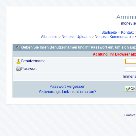
Armini
money so
Startseite
Kontakt
Albenliste
Neueste Uploads
Neueste Kommentare
Geben Sie Ihren Benutzernamen und Ihr Passwort ein, um sich an
Achtung: Ihr Browser akz
Benutzername
Passwort
Immer 
Passwort vergessen
OK
Aktivierungs-Link nicht erhalten?
Powered