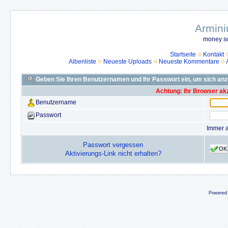
Armini
money so
Startseite
Kontakt
Albenliste
Neueste Uploads
Neueste Kommentare
Geben Sie Ihren Benutzernamen und Ihr Passwort ein, um sich an
Achtung: Ihr Browser akz
Benutzername
Passwort
Immer 
Passwort vergessen
OK
Aktivierungs-Link nicht erhalten?
Powered