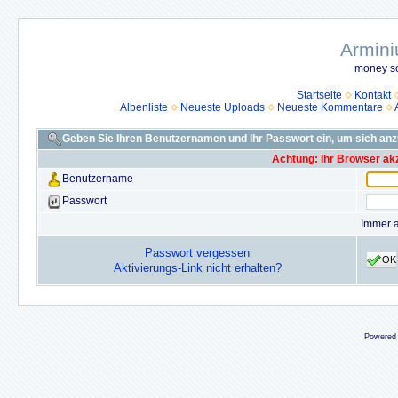
Armini
money so
Startseite
Kontakt
Albenliste
Neueste Uploads
Neueste Kommentare
Geben Sie Ihren Benutzernamen und Ihr Passwort ein, um sich an
Achtung: Ihr Browser akz
Benutzername
Passwort
Immer 
Passwort vergessen
OK
Aktivierungs-Link nicht erhalten?
Powered