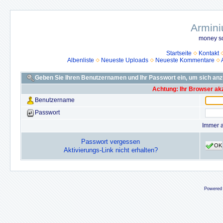
Armini
money so
Startseite
Kontakt
Albenliste
Neueste Uploads
Neueste Kommentare
Geben Sie Ihren Benutzernamen und Ihr Passwort ein, um sich an
Achtung: Ihr Browser akz
Benutzername
Passwort
Immer 
Passwort vergessen
OK
Aktivierungs-Link nicht erhalten?
Powered