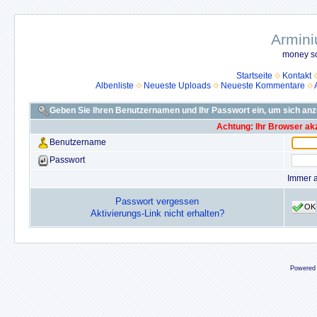
Armini
money so
Startseite
Kontakt
Albenliste
Neueste Uploads
Neueste Kommentare
Geben Sie Ihren Benutzernamen und Ihr Passwort ein, um sich an
Achtung: Ihr Browser akz
Benutzername
Passwort
Immer 
Passwort vergessen
OK
Aktivierungs-Link nicht erhalten?
Powered