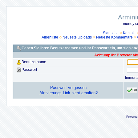
Armini
money so
Startseite
Kontakt
Albenliste
Neueste Uploads
Neueste Kommentare
Geben Sie Ihren Benutzernamen und Ihr Passwort ein, um sich an
Achtung: Ihr Browser akz
Benutzername
Passwort
Immer 
Passwort vergessen
OK
Aktivierungs-Link nicht erhalten?
Powered